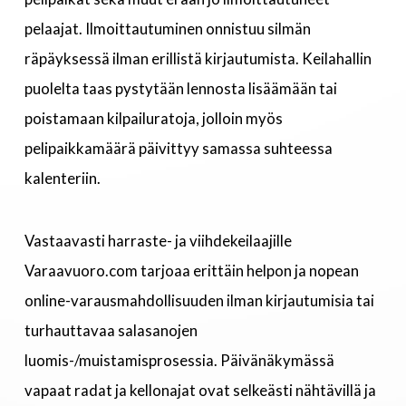
pelaajat. Ilmoittautuminen onnistuu silmän
räpäyksessä ilman erillistä kirjautumista. Keilahallin
puolelta taas pystytään lennosta lisäämään tai
poistamaan kilpailuratoja, jolloin myös
pelipaikkamäärä päivittyy samassa suhteessa
kalenteriin.
Vastaavasti harraste- ja viihdekeilaajille
Varaavuoro.com tarjoaa erittäin helpon ja nopean
online-varausmahdollisuuden ilman kirjautumisia tai
turhauttavaa salasanojen
luomis-/muistamisprosessia. Päivänäkymässä
vapaat radat ja kellonajat ovat selkeästi nähtävillä ja