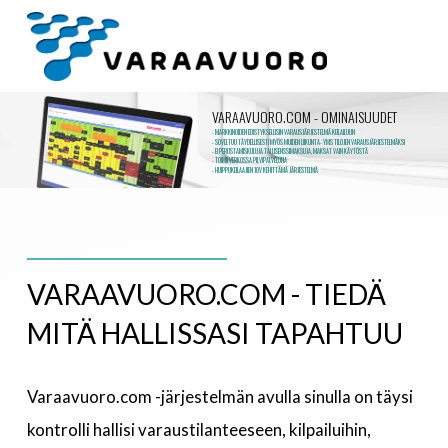
Varaavuoro
Na
VARAAVUORO.COM - OMINAISUUDET
- MARKKINOIDEN EDISTYKSELLISIN VARAUSJÄRJESTELMÄ KEILAILUUN
- SOVELTUU TÄYDELLISESTI MYÖS MUIDEN LIIKUNTA- YMS TILOJEN VARAUSJÄRJESTELMÄKSI
- EI PERUSTAMISKULUJA TAI LISENSSIMAKSUJA, MAKSAT VAIN KÄYTÖSTÄ
- TOIMII VERKOSSA PILVIPALVELUNA
- HUIPPUKEILAAJIEN 10V KEHITTÄMÄ JÄRJESTELMÄ
VARAAVUORO.COM - TIEDÄ
MITÄ HALLISSASI TAPAHTUU
Varaavuoro.com -järjestelmän avulla sinulla on täysi
kontrolli hallisi varaustilanteeseen, kilpailuihin,