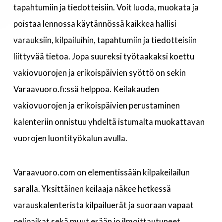
tapahtumiin ja tiedotteisiin. Voit luoda, muokata ja
poistaa lennossa käytännössä kaikkea hallisi
varauksiin, kilpailuihin, tapahtumiin ja tiedotteisiin
liittyvää tietoa. Jopa suureksi työtaakaksi koettu
vakiovuorojen ja erikoispäivien syöttö on sekin
Varaavuoro.fi:ssä helppoa. Keilakauden
vakiovuorojen ja erikoispäivien perustaminen
kalenteriin onnistuu yhdeltä istumalta muokattavan
vuorojen luontityökalun avulla.
Varaavuoro.com on elementissään kilpakeilailun
saralla. Yksittäinen keilaaja näkee hetkessä
varauskalenterista kilpailuerät ja suoraan vapaat
pelipaikat sekä muut erään jo ilmoittautuneet