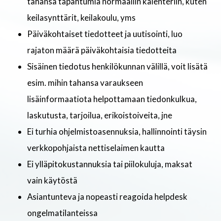
tahansa tapahtumia normaaliin kalenteriin, kuten
keilasynttärit, keilakoulu, yms
Päiväkohtaiset tiedotteet ja uutisointi, luo
rajaton määrä päiväkohtaisia tiedotteita
Sisäinen tiedotus henkilökunnan välillä, voit lisätä
esim. mihin tahansa varaukseen
lisäinformaatiota helpottamaan tiedonkulkua,
laskutusta, tarjoilua, erikoistoiveita, jne
Ei turhia ohjelmistoasennuksia, hallinnointi täysin
verkkopohjaista nettiselaimen kautta
Ei ylläpitokustannuksia tai piilokuluja, maksat
vain käytöstä
Asiantunteva ja nopeasti reagoida helpdesk
ongelmatilanteissa